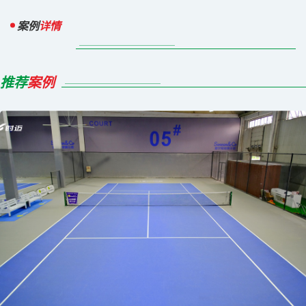
案例
详情
推荐
案例