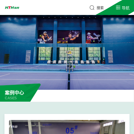
导航
搜索
案例中心
CASES