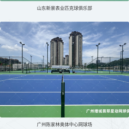
山东新景表业匹克球俱乐部
广州陈家林奥体中心网球场