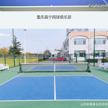
重庆森宁网球俱乐部