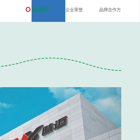
公司简介
企业荣誉
品牌合作方