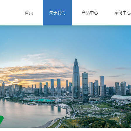
首页
关于我们
产品中心
案例中心