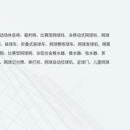
动场休息椅、裁判椅、比赛型网球柱、全移动式网球柱、网球
风网、装球车、折叠式装球车、网球教练球车、网球发球机、隔离
网、比赛型网球网、全铝合金推水器、推水器、吸水器、茶
、网球记分牌、单打柱、网球自动捡球机、足球门、儿童网球