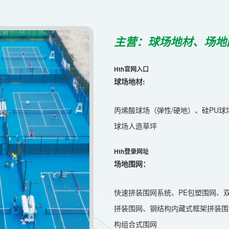
主营：球场地材、场地
Hth官网入口
球场地材:
丙烯酸球场（弹性/硬地）、硅PU
球场人造草坪
Hth登录网址
场地围网：
快速拼装围网系统、PE包塑围网、
拼装围网、钢结构内藏式框架拼装围
构组合式围网