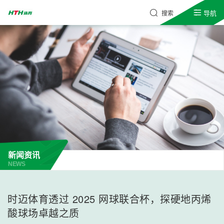
导航
搜索
新闻资讯
NEWS
时迈体育透过 2025 网球联合杯，探硬地丙烯
酸球场卓越之质