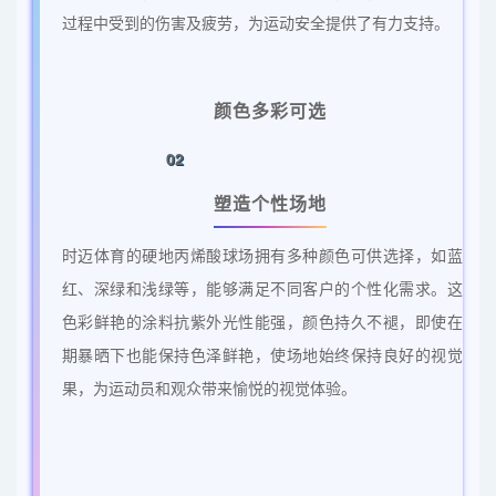
过程中受到的伤害及疲劳，为运动安全提供了有力支持。
颜色多彩可选
02
塑造个性场地
时迈体育的硬地丙烯酸球场拥有多种颜色可供选择，如蓝、
红、深绿和浅绿等，能够满足不同客户的个性化需求。这些
色彩鲜艳的涂料抗紫外光性能强，颜色持久不褪，即使在长
期暴晒下也能保持色泽鲜艳，使场地始终保持良好的视觉效
果，为运动员和观众带来愉悦的视觉体验。