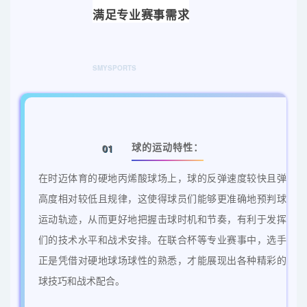
满足专业赛事需求
SMYSPORTS
01
球的运动特性：
在时迈体育的硬地丙烯酸球场上，球的反弹速度较快且弹跳
高度相对较低且规律，这使得球员们能够更准确地预判球的
运动轨迹，从而更好地把握击球时机和节奏，有利于发挥他
们的技术水平和战术安排。在联合杯等专业赛事中，选手们
正是凭借对硬地球场球性的熟悉，才能展现出各种精彩的击
球技巧和战术配合。