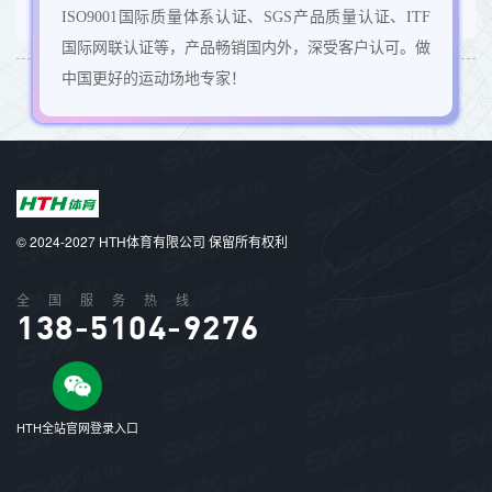
ISO9001国际质量体系认证、SGS产品质量认证、ITF
国际网联认证等，产品畅销国内外，深受客户认可。做
中国更好的运动场地专家！
© 2024-2027 HTH体育有限公司 保留所有权利
全国服务热线
138-5104-9276
HTH全站官网登录入口