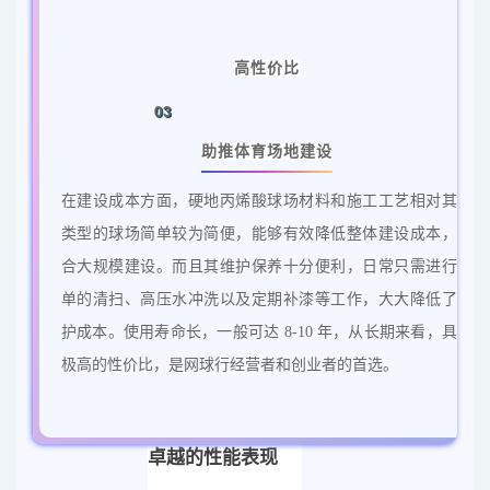
高性价比
03
助推体育场地建设
在建设成本方面，硬地丙烯酸球场材料和施工工艺相对其他
类型的球场简单较为简便，能够有效降低整体建设成本，适
合大规模建设。而且其维护保养十分便利，日常只需进行简
单的清扫、高压水冲洗以及定期补漆等工作，大大降低了维
护成本。使用寿命长，一般可达 8-10 年，从长期来看，具有
极高的性价比，是网球行经营者和创业者的首选。
卓越的性能表现