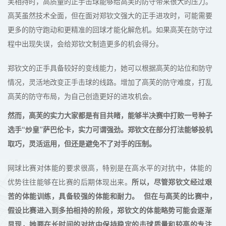
芙相持时，高质量的正手击球能够给高芙的防守带来很大的压力。
高芙虽然技术全面，但在面对郑钦文强大的正手进攻时，可能需要
更多的防守跑动和更精准的回球才能化解危机。如果高芙在防守过
程中出现失误，会给郑钦文制造更多的机会得分。
郑钦文的正手具备较好的变线能力，她可以根据高芙的站位和防守
情况，灵活地改变正手击球的线路。增加了高芙的防守难度，打乱
高芙的防守布局，为自己创造更好的进攻机会。
然而，高芙的实力大家都是有目共睹，能够半决赛中打败一号种子
选手“炒皇”萨巴伦卡，实力可谓强劲。郑钦文在部分打法能够投机
取巧，灵活运用，但还是避免不了对手的压制。
网球比赛对体能的要求很高，特别是在高水平的对抗中，体能的
优势往往能够在比赛的后期体现出来。
所以，尽管郑钦文经过艰
苦的体能训练，具备较强的体能和耐力。
但在与高芙的比赛中，
假设比赛进入到多拍相持的阶段，郑钦文的体能略势可能会逐渐
显现，她要在长时间的对抗中保持稳定的击球质量和较高的专注