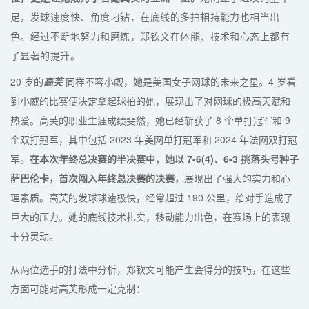
足，发球速度快、角度刁钻，在底线的多拍相持能力也相当出
色。
经过不断地努力和磨练，郑钦文在体能、技术和心态上都有
了显著的提升。
20 岁的
高芙
同样不容小觑，她是美国女子网球的未来之星。4 岁看
到小威的比赛便决定拿起球拍的她，展现出了对网球的极高天赋和
热爱。高芙的职业生涯成绩斐然，她已经斩获了 8 个单打冠军和 9
个双打冠军，其中包括 2023 年美网单打冠军和 2024 年法网双打冠
军
。在本次年终总决赛的半决赛中，她以 7-6(4)、6-3 挑落头号种子
萨巴伦卡，首次闯入年终总决赛的决赛，
展现出了强大的实力和心
理素质。高芙的发球球速极快，经常超过 190 公里，给对手造成了
巨大的压力。她的底线技术扎实，移动能力出色，在赛场上的表现
十分灵动。
从两位选手的打法中分析，郑钦文可能产生会得分的技巧，在这些
方面可能对高芙形成一定克制：