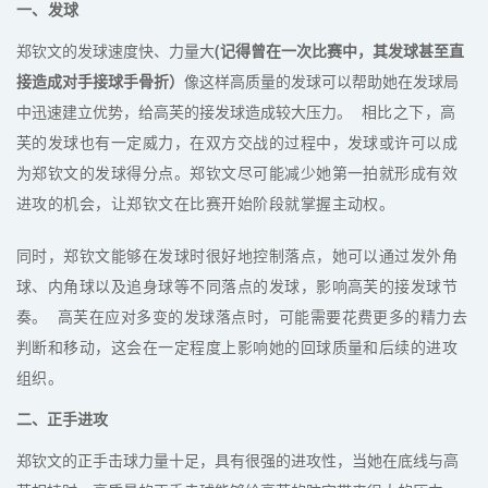
一、发球
郑钦文的发球速度快、力量大
(记得曾在一次比赛中，其发球甚至直
接造成对手接球手骨折）
像这样高质量的发球可以帮助她在发球局
中迅速建立优势，给高芙的接发球造成较大压力。
相比之下，高
芙的发球也有一定威力，在双方交战的过程中，发球或许可以成
为郑钦文的发球得分点。郑钦文尽可能
减少她第一拍就形成有效
进攻的机会，让郑钦文在比赛开始阶段就掌握主动权。
同时，郑钦文能够在发球时很好地控制落点，她可以通过发外角
球、内角球以及追身球等不同落点的发球，影响高芙的接发球节
奏。
高芙在应对多变的发球落点时，可能需要花费更多的精力去
判断和移动，这会在一定程度上影响她的回球质量和后续的进攻
组织。
二、正手进攻
郑钦文的正手击球力量十足，具有很强的进攻性，当她在底线与高