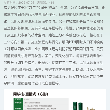
发布时间：2026-07-05
浏览数：
414
常见误区在于将“赶工”等同于“降本”。例如，为了追求开幕日期，要
求施工方同时进行水电与墙面作业，却未提前规划防水与管道测
试，后期发现渗漏返工反而更费时。另一种极端则是每个环节都预
留过长的养护期，没有利用工序搭接的可能性。这两种做法都忽略
了施工组织本身的技术空间。缩短工期不降低验收标准，核心在于
三个方向：第一，施工流程的并行化。明确
HTH网址入口
不冲突的
工种可以同步推进，比如隔墙搭建与消防管道预埋同时开展，只要
提前复核尺寸与开孔位置。第二，预制化加工。将需要现场湿作业
的部分（如吧台造型、器械台）提前在工厂完成，运到现场直接组
装，减少现场等待。第三，关键工序优先排期。例如，涉及水电埋
管、地坪找平、钢结构焊接这类隐藏工程，应安排在最前并给予充
足时间，后续面层作业可以自由搭接。