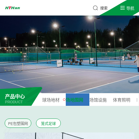
导航
搜索
产品中心
球场地材
场地围网
场馆设施
体育照明
PRODUCT
PE包塑围网
笼式足球