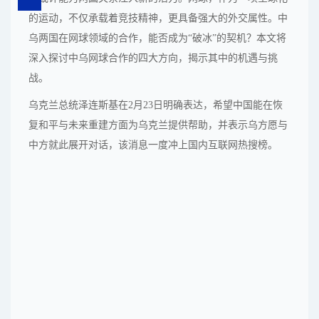
的运动，不仅承载着竞技精神，更具备强大的外交属性。中
乌两国在网球领域的合作，能否成为“破冰”的契机？本文将
深入探讨中乌网球合作的四大方向，揭示其中的机遇与挑
战。
乌克兰总统泽连斯基在2月23日明确表达，希望中国能在恢
复和平与未来重建方面为乌克兰提供帮助，并表示乌方愿与
中方就此展开对话，该消息一度冲上国内互联网热搜榜。